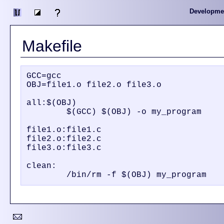
Developme
Makefile
GCC=gcc

OBJ=file1.o file2.o file3.o

all:$(OBJ)

	$(GCC) $(OBJ) -o my_program

file1.o:file1.c

file2.o:file2.c

file3.o:file3.c

clean:
