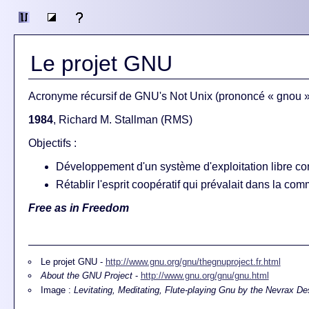
Le projet GNU
Acronyme récursif de
GNU's Not Unix
(prononcé « gnou »,
1984
, Richard M. Stallman (RMS)
Objectifs :
Développement d'un système d'exploitation libre co
Rétablir l'esprit coopératif qui prévalait dans la c
Free as in Freedom
Le projet GNU -
http://www.gnu.org/gnu/thegnuproject.fr.html
About the GNU Project
-
http://www.gnu.org/gnu/gnu.html
Image :
Levitating, Meditating, Flute-playing Gnu by the Nevrax D