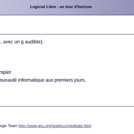
Logiciel Libre : un tour d'horizon
 avec un g audible).
mplet
ommunauté informatique aux premiers jours.
esign Team
http://www.gnu.org/graphics/meditate.html