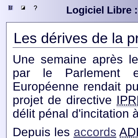
Logiciel Libre 
Les dérives de la pr
Une semaine après le 
par le Parlement e
Européenne rendait publ
projet de directive
IP
délit pénal d'incitation 
Depuis les
accords
AD